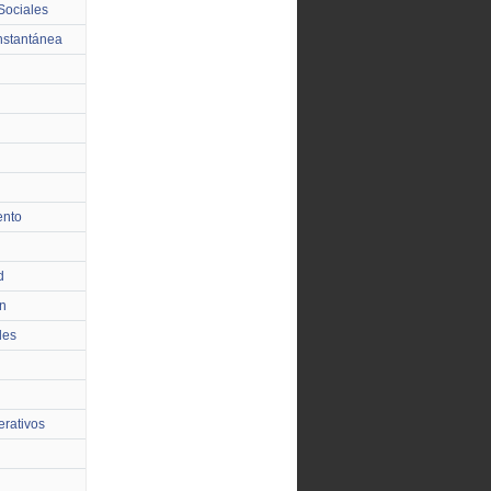
Sociales
nstantánea
ento
d
n
les
rativos