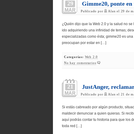
29
Gimme20, ponte en f
MAR
Publicado por
Alan el 29 de m
¿Quién dijo que la Web 2.0 y la salud no se
ido adquiriendo una infinidad de temas; des
especializadas como ésta; gimme20 es una 
preocupan por estar en […]
Categorías:
Web 2.0
No hay comentarios
21
JustAnger, reclamar 
MAR
Publicado por
Alan el 21 de m
Si estás cabreado por algún producto, situaci
maldecir denunciar a quien quieras. Si recib
aquí podrás contar tu historia para que los
toda red […]