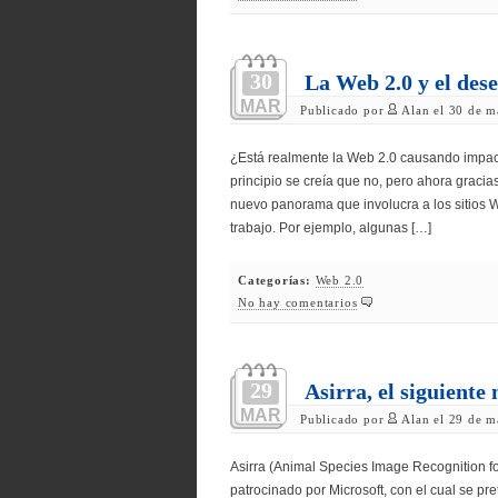
30
La Web 2.0 y el des
MAR
Publicado por
Alan el 30 de m
¿Está realmente la Web 2.0 causando impact
principio se creía que no, pero ahora grac
nuevo panorama que involucra a los sitios W
trabajo. Por ejemplo, algunas […]
Categorías:
Web 2.0
No hay comentarios
29
Asirra, el siguiente
MAR
Publicado por
Alan el 29 de m
Asirra (Animal Species Image Recognition fo
patrocinado por Microsoft, con el cual se pr