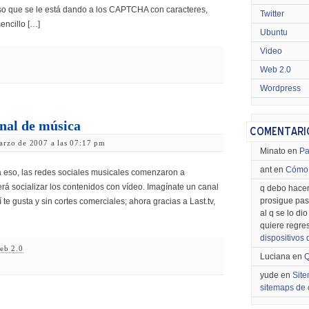
so que se le está dando a los CAPTCHA con caracteres,
Twitter
encillo […]
Ubuntu
Video
Web 2.0
Wordpress
anal de música
arzo de 2007 a las 07:17 pm
Minato en
Pa
ant en
Cómo 
a eso, las redes sociales musicales comenzaron a
rá socializar los contenidos con vídeo. Imagínate un canal
q debo hacer
prosigue pas
te gusta y sin cortes comerciales; ahora gracias a Last.tv,
al q se lo di
quiere regre
dispositivos
eb 2.0
Luciana en
Q
yude en
Site
sitemaps de 