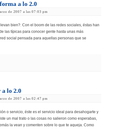
orma a lo 2.0
arzo de 2007 a las 07:03 pm
 llevan bien?. Con el boom de las redes sociales, éstas han
de las típicas para conocer gente hasta unas más
red social pensada para aquellas personas que se
a lo 2.0
arzo de 2007 a las 02:47 pm
ón o servicio, éste es el servicio ideal para desahogarte y
iste un mal trato o las cosas no salieron como esperabas,
 demás la vean y comenten sobre lo que te aqueja. Como