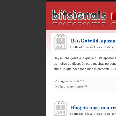
2
BetsGoWild, apostar
ABR
Publicado por
Alan el 2 de ab
Hay mucha gente a la que le gusta apostar. E
es motivo de diversión para muchas person
suma, lo que hace todo más interesante. Si 
Categorías:
Web 2.0
No hay comentarios
2
Blog Strings, una re
ABR
Publicado por
Alan el 2 de ab