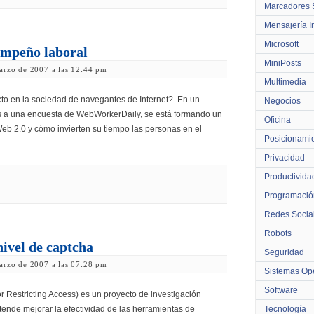
Marcadores 
Mensajería I
Microsoft
empeño laboral
MiniPosts
arzo de 2007 a las 12:44 pm
Multimedia
o en la sociedad de navegantes de Internet?. En un
Negocios
ias a una encuesta de WebWorkerDaily, se está formando un
Oficina
eb 2.0 y cómo invierten su tiempo las personas en el
Posicionami
Privacidad
Productivida
Programació
Redes Socia
Robots
 nivel de captcha
Seguridad
arzo de 2007 a las 07:28 pm
Sistemas Ope
Software
r Restricting Access) es un proyecto de investigación
etende mejorar la efectividad de las herramientas de
Tecnología