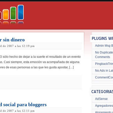
 sin dinero
Admin Msg 
ril de 2007 a las 12:19 pm
No Duplicate
l sólo hecho de dejar a la suerte el resultado de un evento
Comments
as. Casi siempre, esta emoción va acompañada de alguna
PingbackTri
eres de esas personas a las que les gusta apostar, […]
No Ads in La
CommentCo
AdSense
d social para bloggers
Agregadores
ril de 2007 a las 12:11 pm
Alojamiento 