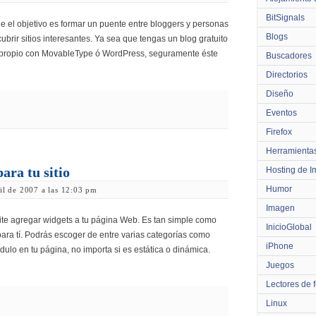
BitSignals
de el objetivo es formar un puente entre bloggers y personas
Blogs
ubrir sitios interesantes. Ya sea que tengas un blog gratuito
 propio con MovableType ó WordPress, seguramente éste
Buscadores
Directorios
Diseño
Eventos
Firefox
Herramienta
ara tu sitio
Hosting de 
Humor
ril de 2007 a las 12:03 pm
Imagen
ite agregar widgets a tu página Web. Es tan simple como
InicioGlobal
para tí. Podrás escoger de entre varias categorías como
iPhone
dulo en tu página, no importa si es estática o dinámica.
Juegos
Lectores de 
Linux