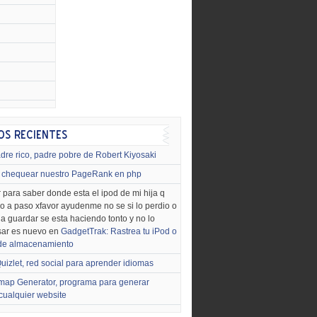
dre rico, padre pobre de Robert Kiyosaki
chequear nuestro PageRank en php
 para saber donde esta el ipod de mi hija q
o a paso xfavor ayudenme no se si lo perdio o
o a guardar se esta haciendo tonto y no lo
sar es nuevo en
GadgetTrak: Rastrea tu iPod o
 de almacenamiento
uizlet, red social para aprender idiomas
map Generator, programa para generar
cualquier website