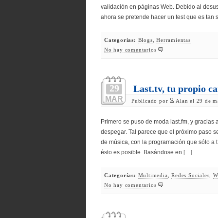
validación en páginas Web. Debido al desu
ahora se pretende hacer un test que es tan s
Categorías:
Blogs
,
Herramientas
No hay comentarios
29
Last.tv, tu propio c
MAR
Publicado por
Alan el 29 de m
Primero se puso de moda last.fm, y gracias 
despegar. Tal parece que el próximo paso se
de música, con la programación que sólo a tí 
ésto es posible. Basándose en […]
Categorías:
Multimedia
,
Redes Sociales
,
W
No hay comentarios