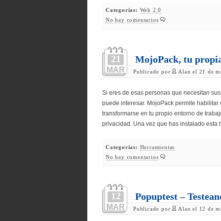
Categorías:
Web 2.0
No hay comentarios
21
MojoPack, tu propia
MAR
Publicado por
Alan el 21 de m
Si eres de esas personas que necesitan sus 
puede interesar. MojoPack permite habilitar
transformarse en tu propio entorno de traba
privacidad. Una vez que has instalado esta
Categorías:
Herramientas
No hay comentarios
12
Popuptest – Testean
MAR
Publicado por
Alan el 12 de m