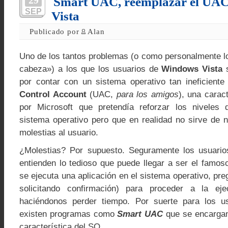
29
Smart UAC, reemplazar el UA
SEP
Vista
Publicado por
Alan
Uno de los tantos problemas (o como personalmente lo
cabeza») a los que los usuarios de
Windows Vista
s
por contar con un sistema operativo tan ineficien
Control Account
(UAC,
para los amigos
), una caract
por Microsoft que pretendía reforzar los niveles
sistema operativo pero que en realidad no sirve de 
molestias al usuario.
¿Molestias? Por supuesto. Seguramente los usuari
entienden lo tedioso que puede llegar a ser el famo
se ejecuta una aplicación en el sistema operativo, pre
solicitando confirmación) para proceder a la ej
haciéndonos perder tiempo. Por suerte para los u
existen programas como
Smart UAC
que se encargan
característica del SO.