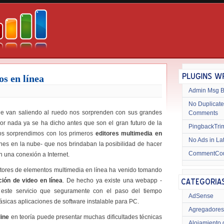
os en línea
Admin Msg 
No Duplicate
e van saliendo al ruedo nos sorprenden con sus grandes
Comments
por nada ya se ha dicho antes que son el gran futuro de la
PingbackTri
nos sorprendimos con los primeros
editores multimedia en
No Ads in La
nes en la nube- que nos brindaban la posibilidad de hacer
CommentCo
n una conexión a Internet.
itores de elementos multimedia en línea ha venido tomando
ción de video en línea
. De hecho ya existe una webapp -
este servicio que seguramente con el paso del tiempo
AdSense
sicas aplicaciones de software instalable para PC.
Agregadores
line
en teoría puede presentar muchas dificultades técnicas
Alojamiento 