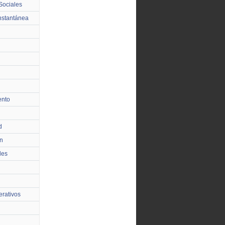
Sociales
nstantánea
ento
d
n
les
rativos