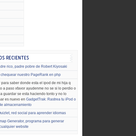
dre rico, padre pobre de Robert Kiyosaki
chequear nuestro PageRank en php
 para saber donde esta el ipod de mi hija q
o a paso xfavor ayudenme no se si lo perdio o
o a guardar se esta haciendo tonto y no lo
sar es nuevo en
GadgetTrak: Rastrea tu iPod o
 de almacenamiento
uizlet, red social para aprender idiomas
map Generator, programa para generar
cualquier website