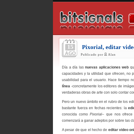
15
Pixorial, editar vide
AGO
Publicado por
Alan
Día a día las
nuevas aplicaciones web
qu
capacidades y la utilidad que ofrecen, no 
usabilidad para el usuario. Hace tiempo 
línea
-concretamente los editores de imáge
verdaderas obras de arte con solo contar co
Pero un nuevo ámbito en el rubro de los ed
bastante fuerza en fechas recientes: la
edi
conocida como
Pixorial
– que nos ofrece 
comenzará a ganar adeptos por sobre las clá
A pesar de que el hecho de
editar video on