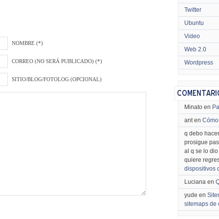
Twitter
Ubuntu
Video
NOMBRE (*)
Web 2.0
CORREO (NO SERÁ PUBLICADO) (*)
Wordpress
SITIO/BLOG/FOTOLOG (OPCIONAL)
Minato en
Pa
ant en
Cómo 
q debo hacer
prosigue pas
al q se lo di
quiere regre
dispositivos
Luciana en
Q
yude en
Site
sitemaps de 