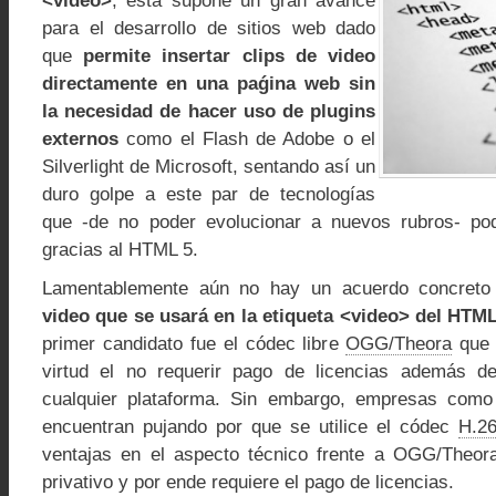
<video>
, esta supone un gran avance
para el desarrollo de sitios web dado
que
permite insertar clips de video
directamente en una paǵina web sin
la necesidad de hacer uso de plugins
externos
como el Flash de Adobe o el
Silverlight de Microsoft, sentando así un
duro golpe a este par de tecnologías
que -de no poder evolucionar a nuevos rubros- po
gracias al HTML 5.
Lamentablemente aún no hay un acuerdo concreto
video que se usará en la etiqueta <video> del HTM
primer candidato fue el códec libre
OGG/Theora
que 
virtud el no requerir pago de licencias además d
cualquier plataforma. Sin embargo, empresas com
encuentran pujando por que se utilice el códec
H.2
ventajas en el aspecto técnico frente a OGG/Theor
privativo y por ende requiere el pago de licencias.