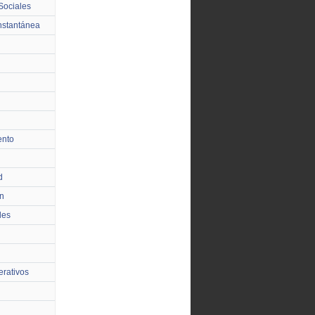
Sociales
nstantánea
ento
d
n
les
rativos