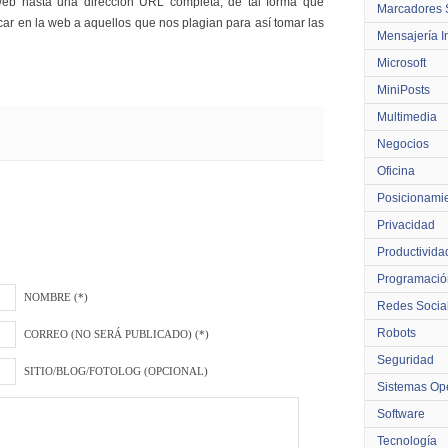
web hasta una dirección URL completa, de tal forma que
Marcadores 
car en la web a aquellos que nos plagian para así tomar las
Mensajería I
Microsoft
MiniPosts
Multimedia
Negocios
Oficina
Posicionami
Privacidad
Productivida
Programació
NOMBRE (*)
Redes Socia
Robots
CORREO (NO SERÁ PUBLICADO) (*)
Seguridad
SITIO/BLOG/FOTOLOG (OPCIONAL)
Sistemas Ope
Software
Tecnología