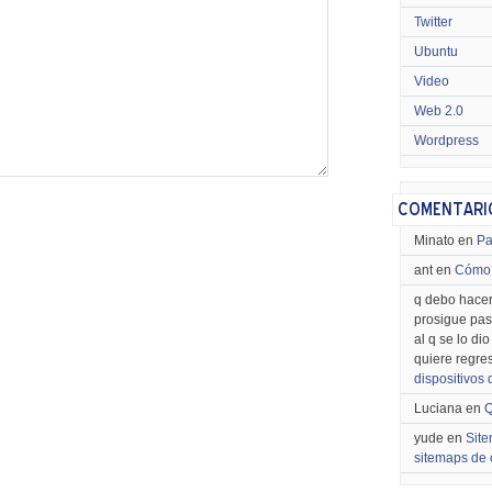
Twitter
Ubuntu
Video
Web 2.0
Wordpress
Minato en
Pa
ant en
Cómo 
q debo hacer
prosigue pas
al q se lo di
quiere regre
dispositivos
Luciana en
Q
yude en
Site
sitemaps de 