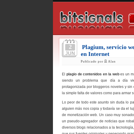
2
Plagium, servicio w
en Internet
JUN
Publicado por
Alan
El
plagio de contenidos en la web
es un ma
siendo un problema que día a día vi
protagonizada por bloggeros noveles y sin
la simple falta de valores como para armar s
Lo peor de todo este asunto sin duda lo p
alguien más nos copia y todavía se da el lu
de monetización web. Un caso muy sonado d
un pseudo-agregador de noticias que roba
diversos blogs relacionados a la tecnolog
que sus fuentes originales y generando gr