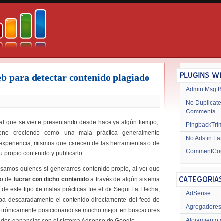
eb para detectar contenido plagiado
Admin Msg 
No Duplicate
Comments
l que se viene presentando desde hace ya algún tiempo,
PingbackTri
ene creciendo como una mala práctica generalmente
No Ads in La
 experiencia, mismos que carecen de las herramientas o de
CommentCo
u propio contenido y publicarlo.
asamos quienes si generamos contenido propio, al ver que
jo de
lucrar con dicho contenido
a través de algún sistema
e este tipo de malas prácticas fue el de
Segui La Flecha
,
AdSense
ba descaradamente el contenido directamente del feed de
Agregadores
ía, irónicamente posicionandose mucho mejor en buscadores
Alojamiento 
andes ganancias con el sistema Adsense de Google.