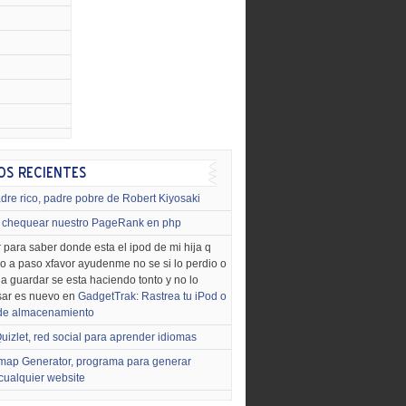
dre rico, padre pobre de Robert Kiyosaki
chequear nuestro PageRank en php
 para saber donde esta el ipod de mi hija q
o a paso xfavor ayudenme no se si lo perdio o
o a guardar se esta haciendo tonto y no lo
sar es nuevo en
GadgetTrak: Rastrea tu iPod o
 de almacenamiento
uizlet, red social para aprender idiomas
map Generator, programa para generar
cualquier website