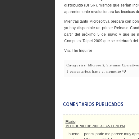
distribuido
(DFSR), mismos que serían inc
aparentemente revolucionará las técnicas
Mientras tanto Microsoft ya prepara con bomb
ya hay disponible un primer Release Candi
partir del próximo 5 de mayo y que se m
Computex Taipei 2009 que se celebrará del 2
Vía:
The Inquirer
Categorías:
Microsoft
,
Sistemas Operativo
1 comentario/s hasta el momento
Mario
19 DE JUNIO DE 2009 A LAS 11:30 PM
bueno… por mi parte me parece muy apres