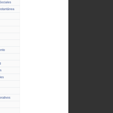
Sociales
nstantánea
ento
d
n
les
rativos