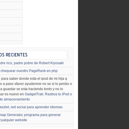
dre rico, padre pobre de Robert Kiyosaki
chequear nuestro PageRank en php
 para saber donde esta el ipod de mi hija q
o a paso xfavor ayudenme no se si lo perdio o
o a guardar se esta haciendo tonto y no lo
sar es nuevo en
GadgetTrak: Rastrea tu iPod o
 de almacenamiento
uizlet, red social para aprender idiomas
map Generator, programa para generar
cualquier website