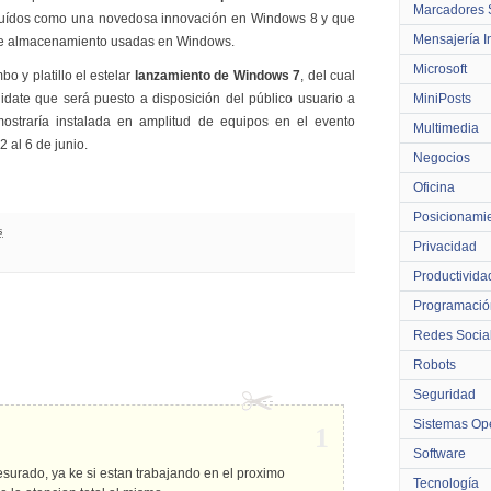
Marcadores 
luídos como una novedosa innovación en Windows 8 y que
Mensajería I
 de almacenamiento usadas en Windows.
Microsoft
o y platillo el estelar
lanzamiento de Windows 7
, del cual
date que será puesto a disposición del público usuario a
MiniPosts
ostraría instalada en amplitud de equipos en el evento
Multimedia
 al 6 de junio.
Negocios
Oficina
Posicionami
s
Privacidad
Productivida
Programació
Redes Socia
Robots
Seguridad
Sistemas Ope
1
Software
urado, ya ke si estan trabajando en el proximo
Tecnología