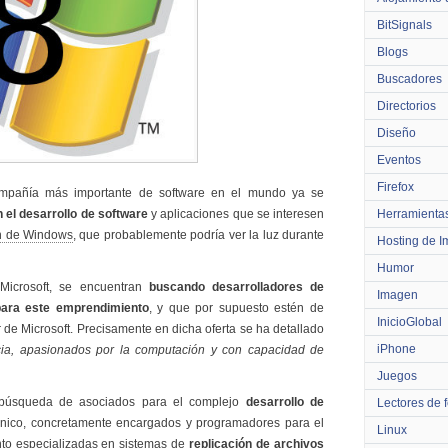
BitSignals
Blogs
Buscadores
Directorios
Diseño
Eventos
Firefox
compañía más importante de software en el mundo ya se
n el desarrollo de software
y aplicaciones que se interesen
Herramienta
ón de Windows
, que probablemente podría ver la luz durante
Hosting de 
Humor
Microsoft, se encuentran
buscando desarrolladores de
Imagen
para este emprendimiento
, y que por supuesto estén de
InicioGlobal
r de Microsoft. Precisamente en dicha oferta se ha detallado
iPhone
cia, apasionados por la computación y con capacidad de
Juegos
 búsqueda de asociados para el complejo
desarrollo de
Lectores de 
cnico, concretamente encargados y programadores para el
Linux
nto especializadas en sistemas de
replicación de archivos