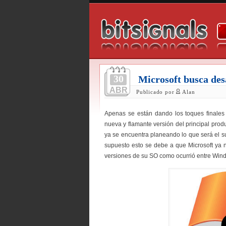
30
Microsoft busca de
ABR
Publicado por
Alan
Apenas se están dando los toques finales
nueva y flamante versión del principal pro
ya se encuentra planeando lo que será el 
supuesto esto se debe a que Microsoft ya n
versiones de su SO como ocurrió entre Win