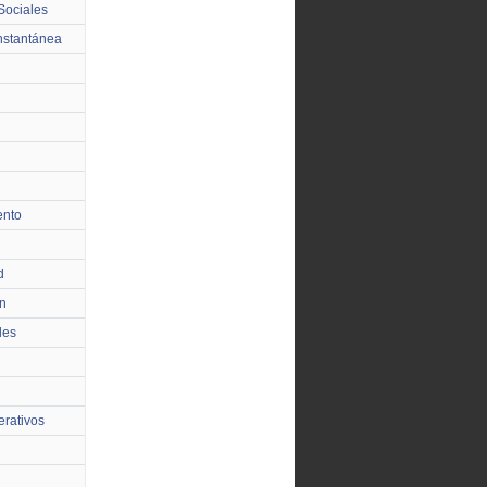
Sociales
nstantánea
ento
d
n
les
rativos