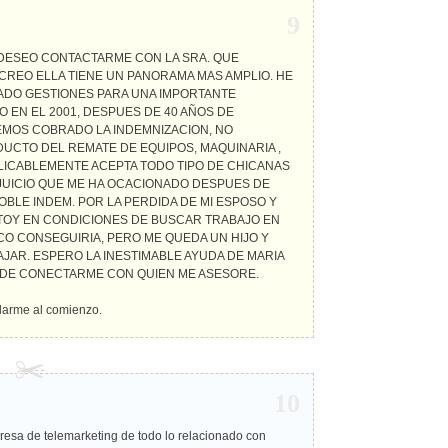
9
 DESEO CONTACTARME CON LA SRA. QUE
 CREO ELLA TIENE UN PANORAMA MAS AMPLIO. HE
ZADO GESTIONES PARA UNA IMPORTANTE
RO EN EL 2001, DESPUES DE 40 AÑOS DE
EMOS COBRADO LA INDEMNIZACION, NO
UCTO DEL REMATE DE EQUIPOS, MAQUINARIA ,
XPLICABLEMENTE ACEPTA TODO TIPO DE CHICANAS
RJUICIO QUE ME HA OCACIONADO DESPUES DE
BLE INDEM. POR LA PERDIDA DE MI ESPOSO Y
ESTOY EN CONDICIONES DE BUSCAR TRABAJO EN
OCO CONSEGUIRIA, PERO ME QUEDA UN HIJO Y
AJAR. ESPERO LA INESTIMABLE AYUDA DE MARIA
EDE CONECTARME CON QUIEN ME ASESORE.
darme al comienzo.
10
resa de telemarketing de todo lo relacionado con