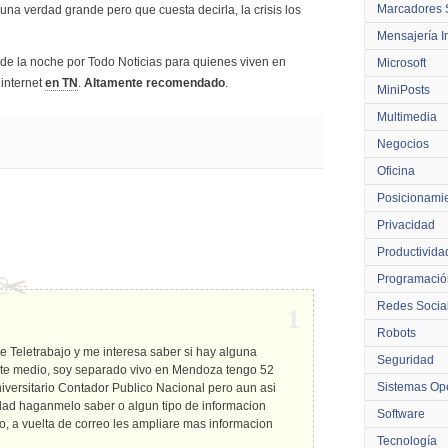
Marcadores 
 una verdad grande pero que cuesta decirla, la crisis los
Mensajería I
 de la noche por Todo Noticias para quienes viven en
Microsoft
 internet
en TN
.
Altamente recomendado
.
MiniPosts
Multimedia
Negocios
Oficina
Posicionami
Privacidad
Productivida
Programació
Redes Socia
1
Robots
e Teletrabajo y me interesa saber si hay alguna
Seguridad
este medio, soy separado vivo en Mendoza tengo 52
Sistemas Ope
iversitario Contador Publico Nacional pero aun asi
lidad haganmelo saber o algun tipo de informacion
Software
, a vuelta de correo les ampliare mas informacion
Tecnología