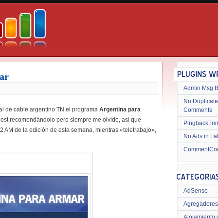
ar
Admin Msg 
No Duplicate
al de cable argentino
TN
el programa
Argentina para
Comments
post recomendándolo pero siempre me olvido, así que
PingbackTri
 2 AM de la edición de esta semana, mientras «teletrabajo»,
No Ads in La
CommentCo
AdSense
Agregadores
Alojamiento 