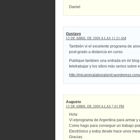
Daniel
Gustavo
13 DE ABRIL DE 2009 A LAS 11:21 AM
También vi el excelente programa de anoc
post-grado a distancia en curso.
Publique tambien una entrada en mi blog
teletrabajar y los sitios más serios sobre 
http://micarreralaboralenit.wordpress.com
Augusto
13 DE ABRIL DE 2009 A LAS 7:01 PM
Hola:
Ví elprograma de Argentina para armar y d
Como hago para conseguir un trabajo por 
Electrónico y estoy desde hace unos me
Gracias.