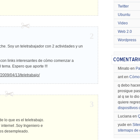
Twitter
Ubuntu
Video
Web 2.0
2
Wordpress
he. Soy un teletrabajador con 2 actividades y un
 con links interesantes de cómo comenzar a
el tema. Espero que aporte !!!
Minato en
Pa
/2009/04/13/teletrabajo/
ant en
Cómo 
q debo hacer
prosigue pas
al q se lo di
3
quiere regre
dispositivos
Luciana en
Q
e lo que es el teletrabajo.
yude en
Site
internet .Soy Ingeniero e
sitemaps de 
ses desempleado.