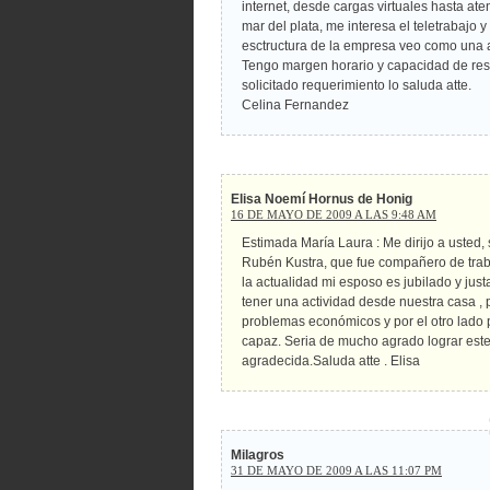
internet, desde cargas virtuales hasta ate
mar del plata, me interesa el teletrabajo
esctructura de la empresa veo como una at
Tengo margen horario y capacidad de reso
solicitado requerimiento lo saluda atte.
Celina Fernandez
Elisa Noemí Hornus de Honig
16 DE MAYO DE 2009 A LAS 9:48 AM
Estimada María Laura : Me dirijo a usted, 
Rubén Kustra, que fue compañero de trab
la actualidad mi esposo es jubilado y ju
tener una actividad desde nuestra casa ,
problemas económicos y por el otro lado 
capaz. Seria de mucho agrado lograr es
agradecida.Saluda atte . Elisa
Milagros
31 DE MAYO DE 2009 A LAS 11:07 PM