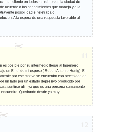
ncion al cliente en todos los rubros en la ciudad de
 y de acuerdo a los conocimientos que manejo y a la
rayente posibilidad el teletrabajo.
lucion. A la espera de una respuesta favorable al
11
si es posible por su intermedio llegar al Ingeniero
ajo en Entel de mi esposo ( Ruben Antonio Honig). En
stamente por ese motivo se encuentra con necesidad de
 por un lado por un estado depresivo producido por
para sentirse útil , ya que es una persona sumamente
te encuentro. Quedando desde ya muy
12