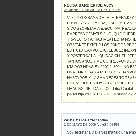
NELIDA BARBIERI DE ALOY
28 DE ABRIL DE 2009 A LAS 4:19 PM
VI EL PROGRAMA DE TELETRABAJO Y
PROVENIA DE LA UBA , DADO MI CASO
SIDO SECRETARIA EJECUTIVA, REALI
EMPRESA CEMATI S.A.I.C., QUE QUEB
TRAYECTORIA. HASTA LA FECHA NO H
OBSTANTE EXISTIR LOS FONDOS PROD
EDIFICIO, CAMPO, ETC. EL JUEZ INE
Y POSTERGA LA LIQUIDACION. EL PE
TANTOS AÑOS Y ME CORRESPONDE DO
MIS DOS HIJAS EN 2002 Y 2004, NO 
UNA EMPRESA Y A MI EDAD 52, TAMP
HASTA POR MI MISMA NECESITO TRAB
LAURA, QUE ESTOY SEGURA QUE PU
GRACIAS, NELIDA. de Córdoba Capital
pd/ Mi hijo es CR. PUBLICO y puede ayu
celina marcela fernandea
2 DE MAYO DE 2009 A LAS 3:34 PM
Soy secretaria y a la vez manejo una emp