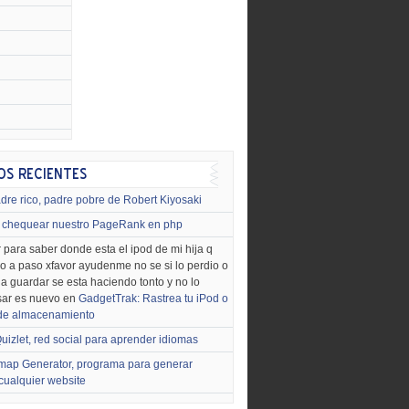
dre rico, padre pobre de Robert Kiyosaki
chequear nuestro PageRank en php
 para saber donde esta el ipod de mi hija q
o a paso xfavor ayudenme no se si lo perdio o
o a guardar se esta haciendo tonto y no lo
sar es nuevo en
GadgetTrak: Rastrea tu iPod o
 de almacenamiento
uizlet, red social para aprender idiomas
map Generator, programa para generar
cualquier website