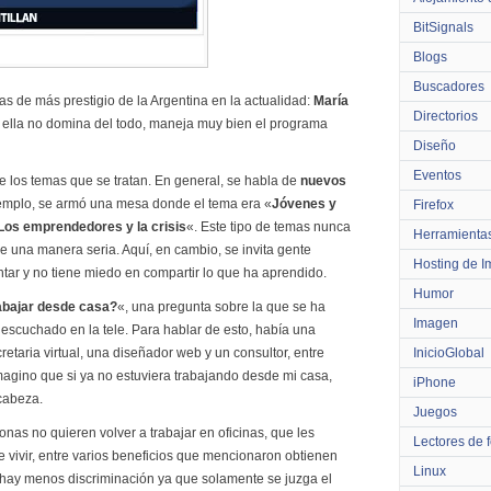
BitSignals
Blogs
Buscadores
as de más prestigio de la Argentina en la actualidad:
María
Directorios
ella no domina del todo, maneja muy bien el programa
Diseño
Eventos
los temas que se tratan. En general, se habla de
nuevos
jemplo, se armó una mesa donde el tema era «
Jóvenes y
Firefox
Los emprendedores y la crisis
«. Este tipo de temas nunca
Herramienta
de una manera seria. Aquí, en cambio, se invita gente
Hosting de 
ontar y no tiene miedo en compartir lo que ha aprendido.
Humor
rabajar desde casa?
«, una pregunta sobre la que se ha
Imagen
escuchado en la tele. Para hablar de esto, había una
retaria virtual, una diseñador web y un consultor, entre
InicioGlobal
magino que si ya no estuviera trabajando desde mi casa,
iPhone
 cabeza.
Juegos
nas no quieren volver a trabajar en oficinas, que les
Lectores de 
e vivir, entre varios beneficios que mencionaron obtienen
Linux
hay menos discriminación ya que solamente se juzga el