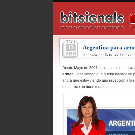
13
Argentina para arm
ABR
Publicado por
Julián Yanover
Desde Mayo de 2007 se transmite en el can
armar
. Hace tiempo que quería hacer este 
ahora que estoy viendo una repetición a las
me parece un buen momento.