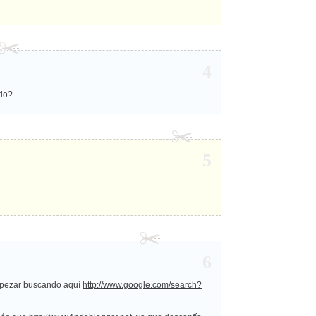
4
rlo?
5
6
mpezar buscando aquí
http://www.google.com/search?