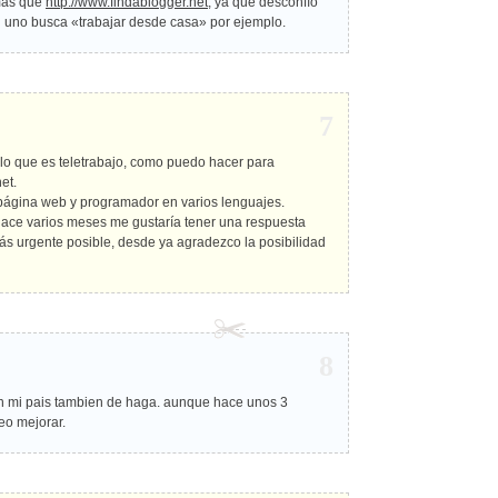
más que
http://www.findablogger.net
, ya que desconfío
 uno busca «trabajar desde casa» por ejemplo.
7
 lo que es teletrabajo, como puedo hacer para
et.
 página web y programador en varios lenguajes.
ace varios meses me gustaría tener una respuesta
ás urgente posible, desde ya agradezco la posibilidad
8
n mi pais tambien de haga. aunque hace unos 3
eo mejorar.