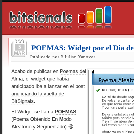
5
POEMAS: Widget por el Día de
MAR
Publicado por
Julián Yanover
Acabo de publicar en
Poemas del
Alma
, el widget que había
anticipado iba a lanzar en el post
anunciando la vuelta de
BitSignals
.
El Widget se llama
POEMAS
(
P
oema
O
btenido
E
n
M
odo
A
leatorio y
S
egmentado) 😀