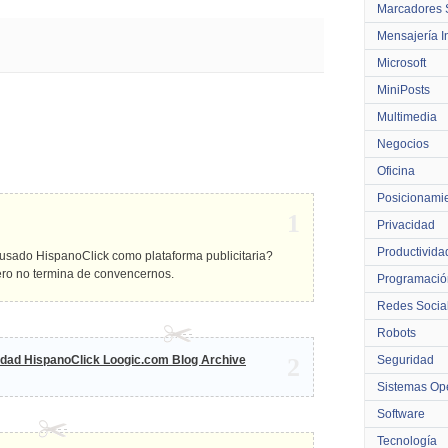
Marcadores 
Mensajería I
Microsoft
MiniPosts
Multimedia
Negocios
Oficina
Posicionami
1
Privacidad
Productivida
n usado HispanoClick como plataforma publicitaria?
ro no termina de convencernos.
Programació
Redes Socia
Robots
cidad HispanoClick Loogic.com Blog Archive
2
Seguridad
Sistemas Ope
Software
Tecnología