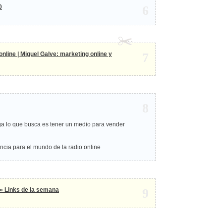
0
6
nline | Miguel Galve: marketing online y
7
8
a lo que busca es tener un medio para vender
ncia para el mundo de la radio online
 » Links de la semana
9