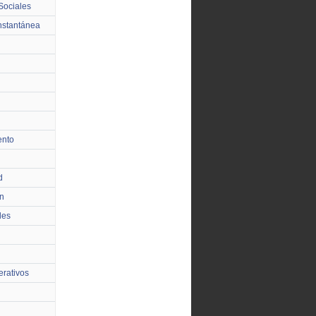
Sociales
nstantánea
ento
d
n
les
rativos