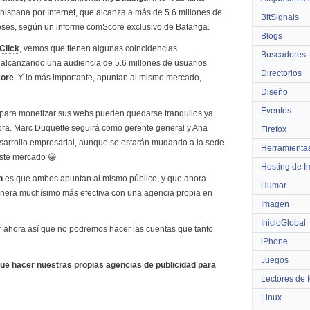
hispana por Internet, que alcanza a más de 5.6 millones de
BitSignals
eses, según un informe comScore exclusivo de Batanga.
Blogs
Click
, vemos que tienen algunas coincidencias
Buscadores
, alcanzando una audiencia de 5.6 millones de usuarios
Directorios
ore
. Y lo más importante, apuntan al mismo mercado,
Diseño
Eventos
para monetizar sus webs pueden quedarse tranquilos ya
ra. Marc Duquette seguirá como gerente general y Ana
Firefox
sarrollo empresarial, aunque se estarán mudando a la sede
Herramienta
este mercado 😀
Hosting de 
n
es que ambos apuntan al mismo público, y que ahora
Humor
nera muchísimo más efectiva con una agencia propia en
Imagen
InicioGlobal
r ahora así que no podremos hacer las cuentas que tanto
iPhone
Juegos
ue hacer nuestras propias agencias de publicidad para
Lectores de 
Linux