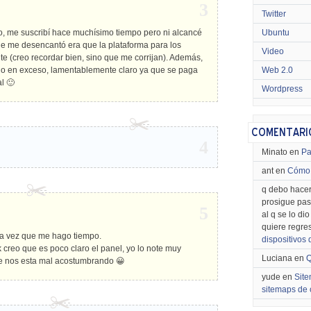
3
Twitter
No, me suscribí hace muchísimo tiempo pero ni alcancé
Ubuntu
e me desencantó era que la plataforma para los
Video
e (creo recordar bien, sino que me corrijan). Además,
jo en exceso, lamentablemente claro ya que se paga
Web 2.0
l 🙂
Wordpress
4
Minato en
Pa
ant en
Cómo 
q debo hacer
prosigue pas
5
al q se lo di
quiere regre
da vez que me hago tiempo.
dispositivos
k creo que es poco claro el panel, yo lo note muy
Luciana en
Q
e nos esta mal acostumbrando 😀
yude en
Site
sitemaps de 