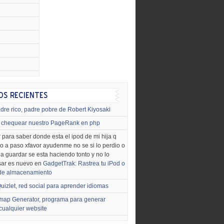
dre rico, padre pobre de Robert Kiyosaki
chequear nuestro PageRank en php
 para saber donde esta el ipod de mi hija q
o a paso xfavor ayudenme no se si lo perdio o
o a guardar se esta haciendo tonto y no lo
sar es nuevo en
GadgetTrak: Rastrea tu iPod o
 de almacenamiento
uizlet, red social para aprender idiomas
map Generator, programa para generar
cualquier website