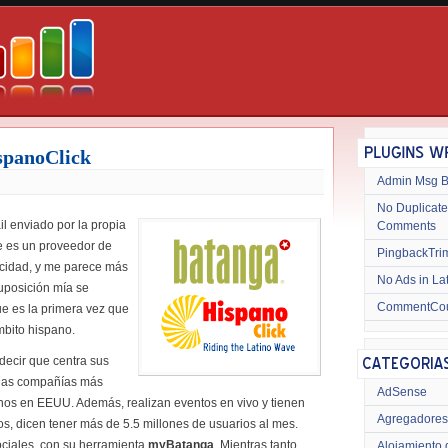
spanoClick
Admin Msg 
No Duplicate
l enviado por la propia
Comments
e es un proveedor de
PingbackTri
cidad, y me parece más
No Ads in La
suposición mía se
CommentCo
ue es la primera vez que
mbito hispano.
 decir que centra sus
 las compañías más
AdSense
nos en EEUU. Además, realizan eventos en vivo y tienen
Agregadores
s, dicen tener más de 5.5 millones de usuarios al mes.
ociales, con su herramienta
myBatanga
. Mientras tanto
Alojamiento 