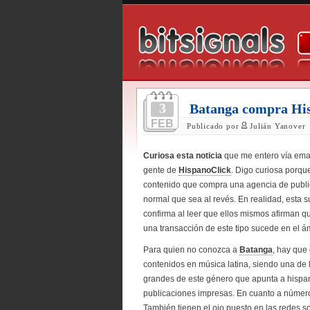
3
Batanga compra Hi
FEB
Publicado por
Julián Yanover
Curiosa esta noticia
que me entero vía emai
gente de
HispanoClick
. Digo curiosa porqu
contenido que compra una agencia de publi
normal que sea al revés. En realidad, esta 
confirma al leer que ellos mismos afirman q
una transacción de este tipo sucede en el á
Para quien no conozca a
Batanga
, hay que
contenidos en música latina, siendo una de
grandes de este género que apunta a hispa
publicaciones impresas. En cuanto a número
También tienen el ojo puesto en las redes s