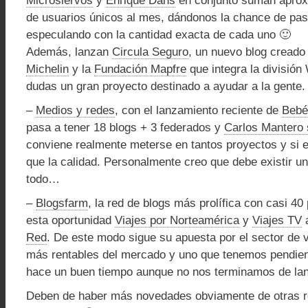
Microsiervos
y
Enrique Dans
en conjunto suman aprox
de usuarios únicos al mes, dándonos la chance de pas
especulando con la cantidad exacta de cada uno 🙂
Además, lanzan
Circula Seguro
, un nuevo blog creado
Michelin
y la
Fundación Mapfre
que integra la divisió
dudas un gran proyecto destinado a ayudar a la gente.
–
Medios y redes
, con el lanzamiento reciente de
Bebé
pasa a tener 18 blogs + 3 federados y
Carlos Mantero 
conviene realmente meterse en tantos proyectos y si e
que la calidad. Personalmente creo que debe existir u
todo…
–
Blogsfarm
, la red de blogs más prolífica con casi 4
esta oportunidad
Viajes por Norteamérica
y
Viajes TV
a
Red
. De este modo sigue su apuesta por el sector de v
más rentables del mercado y uno que tenemos pendie
hace un buen tiempo aunque no nos terminamos de lan
Deben de haber más novedades obviamente de otras 