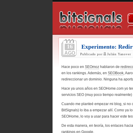
16
Experimento: Redir
AGO
Publicado por
Julián Yanover
Hace poco en
SEOmoz
hablaron de
redirec
en los rankings. Además, en
SEOBook
, Aar
redireccionar un dominio. Ninguna ha apor
Hace ya unos años en SEOHome.com yo tenía
servicios SEO (muy poco tiempo realmente) y 
Cuando me planteé empezar mi blog, si no 
BitSignals) lo iba a empezar allí. Como ya 
SEOHome, lo voy a usar para hacer este test
De esta manera, en teoría, los enlaces hac
rankings en Google.