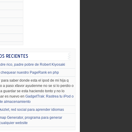
dre rico, padre pobre de Robert Kiyosaki
chequear nuestro PageRank en php
 para saber donde esta el ipod de mi hija q
o a paso xfavor ayudenme no se si lo perdio o
o a guardar se esta haciendo tonto y no lo
sar es nuevo en
GadgetTrak: Rastrea tu iPod o
 de almacenamiento
uizlet, red social para aprender idiomas
map Generator, programa para generar
cualquier website