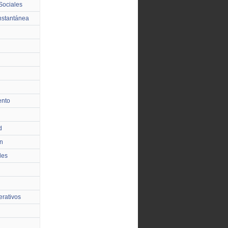
Sociales
nstantánea
ento
d
n
les
rativos