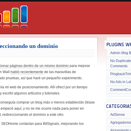
eccionando un dominio
Admin Msg 
No Duplicate
cionar páginas dentro de un mismo dominio
para mejorar
Comments
on Wall
habló recientemente
de las maravillas de
PingbackTri
tado pruebas, así que haré un pequeño experimento.
No Ads in La
 mi web de posicionamiento. Allí ofrecí por un tiempo
CommentCo
escribí algunos artículos y tutoriales.
conseguía comprar un blog más o menos establecido (léase
lo empecé aquí, y no se me ocurre nada para poner en
, redireccionando el dominio a este otro.
AdSense
Agregadores
ia SEOHome contarían para BitSignals, mejorando los
Alojamiento 