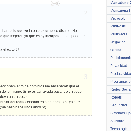
Marcadores 
Mensajería I
2
Microsoft
MiniPosts
bargo, lo que yo intento es un poco distinto. No
Multimedia
ino que mejoren ya que estoy incorporando el poder de
Negocios
 el éxito 😉
Oficina
Posicionami
Privacidad
Productivida
3
Programació
ireccionamiento de dominios me enseñaron que el
Redes Socia
n de lo mismo. Si no es asi, ayuda pasando un poco
 devalua un poco.
Robots
abusar del redireccionamiento de dominios, ya que
Seguridad
(me paso hace unos años :P).
Sistemas Ope
Software
Tecnología