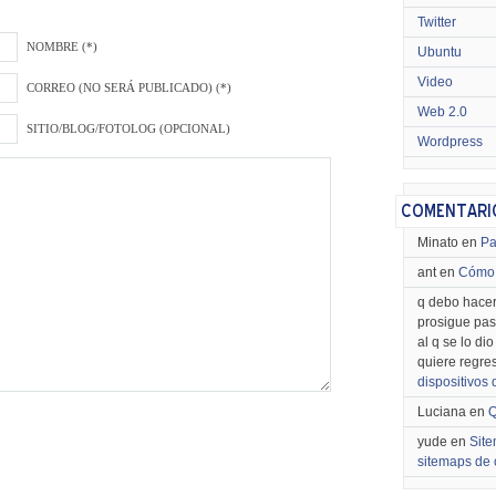
Twitter
NOMBRE (*)
Ubuntu
Video
CORREO (NO SERÁ PUBLICADO) (*)
Web 2.0
SITIO/BLOG/FOTOLOG (OPCIONAL)
Wordpress
Minato en
Pa
ant en
Cómo 
q debo hacer
prosigue pas
al q se lo di
quiere regre
dispositivos
Luciana en
Q
yude en
Site
sitemaps de 