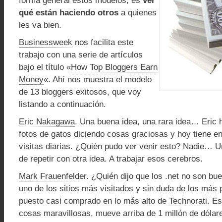
forma general estos modelos, es
ver
qué están haciendo otros
a quienes
les va bien.
Businessweek
nos facilita este
trabajo con una serie de artículos
bajo el título «
How Top Bloggers Earn
Money
«. Ahí nos muestra el modelo
de 13 bloggers exitosos, que voy
listando a continuación.
Eric Nakagawa
. Una buena idea, una rara idea… Eric 
fotos de gatos diciendo cosas graciosas y hoy tiene en
visitas diarias. ¿Quién pudo ver venir esto? Nadie… U
de repetir con otra idea. A trabajar esos cerebros.
Mark Frauenfelder
. ¿Quién dijo que los .net no son b
uno de los sitios más visitados y sin duda de los más 
puesto casi comprado en lo más alto de
Technorati
. Es
cosas maravillosas, mueve arriba de 1 millón de dólare