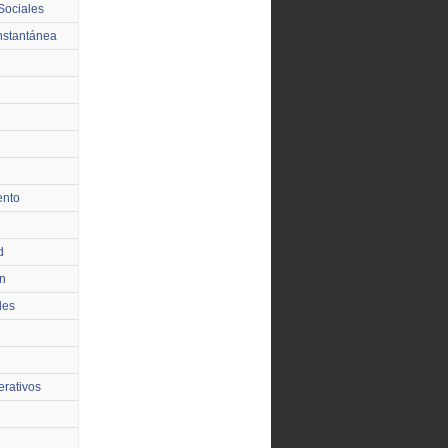
Sociales
nstantánea
ento
d
n
les
rativos