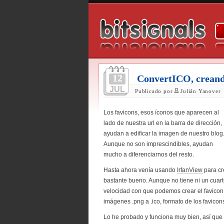
12
ConvertICO, creand
JUL
Publicado por
Julián Yanover
Los favicons, esos íconos que aparecen al
lado de nuestra url en la barra de dirección,
ayudan a edificar la imagen de nuestro blog
Aunque no son imprescindibles, ayudan
mucho a diferenciarnos del resto.
Hasta ahora venía usando
IrfanView
para cr
bastante bueno. Aunque no tiene ni un cuart
velocidad con que podemos crear el favicon.
imágenes .png a .ico, formato de los favicon
Lo he probado y funciona muy bien, así que 