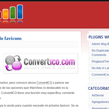
o favicons
Admin Msg 
No Duplicate
Comments
PingbackTri
.
No Ads in La
CommentCo
earlos, pero conozco ahora
ConvertICO
y parece ser
o de las opciones que IrfanView, lo destacable es la
 ConvertICO tiene una función muy específica: convierte
AdSense
s.
Agregadores
ya lo anoto para cuando necesite mi próximo favicon. Se ve
Alojamiento 