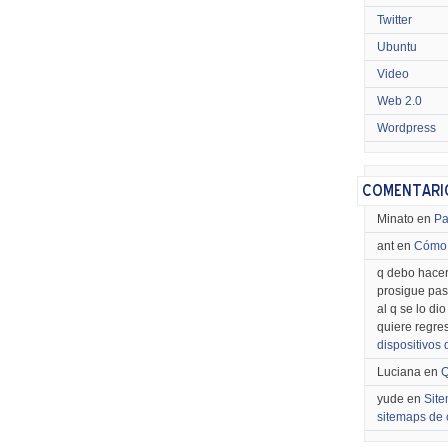
Twitter
Ubuntu
Video
Web 2.0
Wordpress
Minato en
Pa
ant en
Cómo 
q debo hacer
prosigue pas
al q se lo di
quiere regre
dispositivos
Luciana en
Q
yude en
Site
sitemaps de 