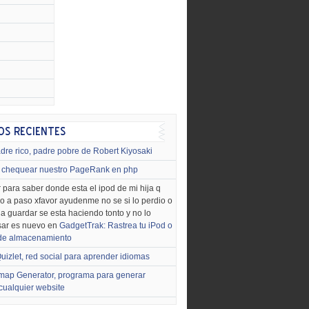
dre rico, padre pobre de Robert Kiyosaki
chequear nuestro PageRank en php
 para saber donde esta el ipod de mi hija q
o a paso xfavor ayudenme no se si lo perdio o
o a guardar se esta haciendo tonto y no lo
sar es nuevo en
GadgetTrak: Rastrea tu iPod o
 de almacenamiento
uizlet, red social para aprender idiomas
map Generator, programa para generar
cualquier website