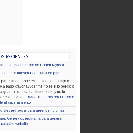
dre rico, padre pobre de Robert Kiyosaki
chequear nuestro PageRank en php
 para saber donde esta el ipod de mi hija q
o a paso xfavor ayudenme no se si lo perdio o
o a guardar se esta haciendo tonto y no lo
sar es nuevo en
GadgetTrak: Rastrea tu iPod o
 de almacenamiento
uizlet, red social para aprender idiomas
map Generator, programa para generar
cualquier website