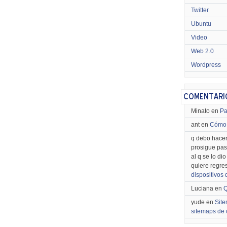
Twitter
Ubuntu
Video
Web 2.0
Wordpress
Minato en
Pa
ant en
Cómo 
q debo hacer
prosigue pas
al q se lo di
quiere regre
dispositivos
Luciana en
Q
yude en
Site
sitemaps de 