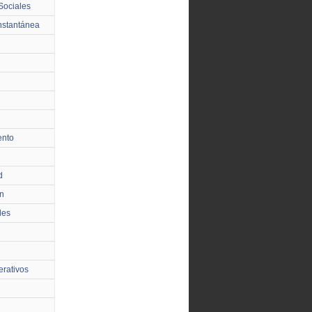
Sociales
nstantánea
ento
d
n
les
rativos