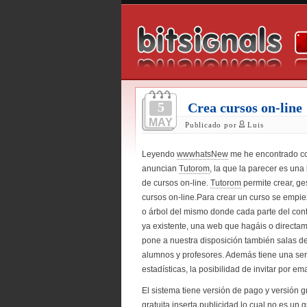
5
Crea cursos on-line
MAY
Publicado por
Luis
Leyendo
wwwhatsNew
me he encontrado c
anuncian
Tutorom
, la que la parecer es un
de cursos on-line.
Tutorom
permite crear, ges
cursos on-line.Para crear un curso se empie
o árbol del mismo donde cada parte del co
ya existente, una web que hagáis o directam
pone a nuestra disposición también salas de 
alumnos y profesores. Además tiene una seri
estadísticas, la posibilidad de invitar por em
El sistema tiene versión de pago y versión gr
gratuita inserta publicidad lo cual no es un