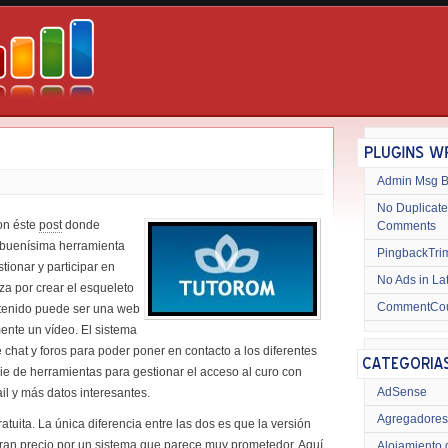
Admin Msg 
No Duplicate
on éste
post
donde
Comments
a buenísima herramienta
PingbackTri
tionar y participar en
No Ads in La
za por crear el esqueleto
CommentCo
ntenido puede ser una web
ente un vídeo. El sistema
chat y foros para poder poner en contacto a los diferentes
e de herramientas para gestionar el acceso al curo con
AdSense
ail y más datos interesantes.
Agregadores
atuita. La única diferencia entre las dos es que la versión
 gran precio por un sistema que parece muy prometedor. Aquí
Alojamiento 