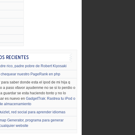
dre rico, padre pobre de Robert Kiyosaki
chequear nuestro PageRank en php
 para saber donde esta el ipod de mi hija q
o a paso xfavor ayudenme no se si lo perdio o
o a guardar se esta haciendo tonto y no lo
sar es nuevo en
GadgetTrak: Rastrea tu iPod o
 de almacenamiento
uizlet, red social para aprender idiomas
map Generator, programa para generar
cualquier website