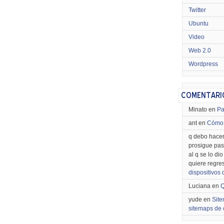
Twitter
Ubuntu
Video
Web 2.0
Wordpress
Minato en
Pa
ant en
Cómo 
q debo hacer
prosigue pas
al q se lo di
quiere regre
dispositivos
Luciana en
Q
yude en
Site
sitemaps de 