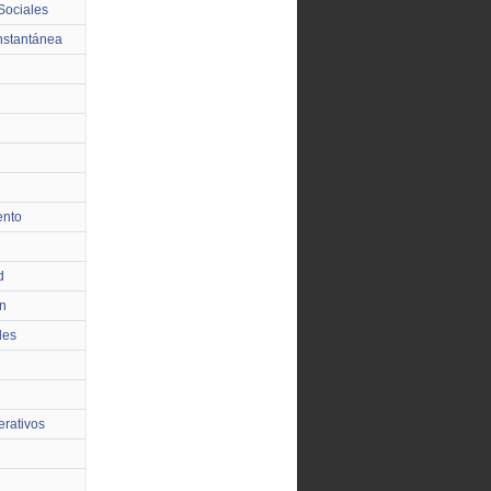
Sociales
nstantánea
ento
d
n
les
rativos