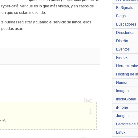
yber-café, ver que es lo que más visitan, y en casos de
BitSignals
d, en que se están metiendo.
Blogs
 te puedes registrar y cuando el servicio se lance, ellos
Buscadores
o puedas usar.
Directorios
Diseño
Eventos
Firefox
Herramienta
Hosting de 
Humor
Imagen
InicioGlobal
iPhone
1
Juegos
e :S
Lectores de 
Linux