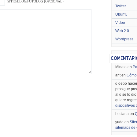
SITIO/BLOG/FOTOLOG (OPCIONAL)
Twitter
Ubuntu
Video
Web 2.0
Wordpress
Minato en
Pa
ant en
Cómo 
q debo hacer
prosigue pas
al q se lo di
quiere regre
dispositivos
Luciana en
Q
yude en
Site
sitemaps de 