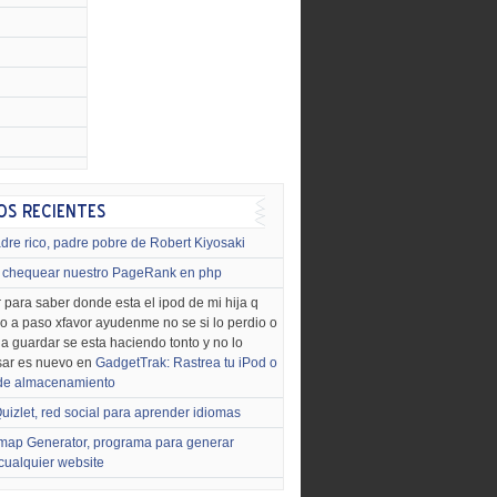
dre rico, padre pobre de Robert Kiyosaki
chequear nuestro PageRank en php
 para saber donde esta el ipod de mi hija q
o a paso xfavor ayudenme no se si lo perdio o
o a guardar se esta haciendo tonto y no lo
sar es nuevo en
GadgetTrak: Rastrea tu iPod o
 de almacenamiento
uizlet, red social para aprender idiomas
map Generator, programa para generar
cualquier website