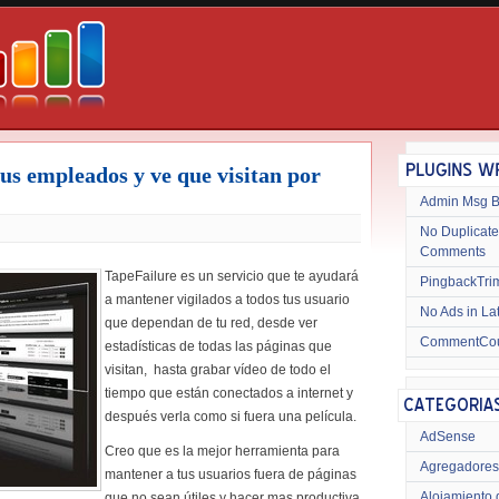
tus empleados y ve que visitan por
Admin Msg 
No Duplicate
Comments
TapeFailure es un servicio que te ayudará
PingbackTri
a mantener vigilados a todos tus usuario
No Ads in La
que dependan de tu red, desde ver
CommentCo
estadísticas de todas las páginas que
visitan, hasta grabar vídeo de todo el
tiempo que están conectados a internet y
después verla como si fuera una película.
AdSense
Creo que es la mejor herramienta para
Agregadores
mantener a tus usuarios fuera de páginas
Alojamiento 
que no sean útiles y hacer mas productiva