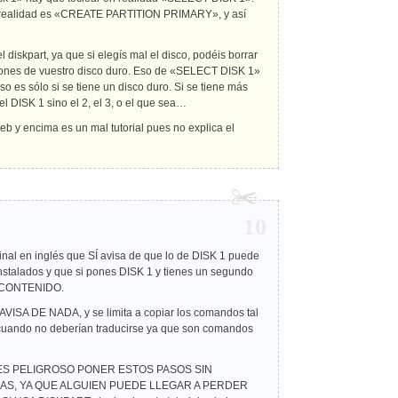
n realidad es «CREATE PARTITION PRIMARY», y así
iskpart, ya que si elegís mal el disco, podéis borrar
ciones de vuestro disco duro. Eso de «SELECT DISK 1»
o es sólo si se tiene un disco duro. Si se tiene más
l DISK 1 sino el 2, el 3, o el que sea…
 web y encima es un mal tutorial pues no explica el
10
iginal en inglés que SÍ avisa de que lo de DISK 1 puede
instalados y que si pones DISK 1 y tienes un segundo
U CONTENIDO.
AVISA DE NADA, y se limita a copiar los comandos tal
 cuando no deberían traducirse ya que son comandos
. ES PELIGROSO PONER ESTOS PASOS SIN
S, YA QUE ALGUIEN PUEDE LLEGAR A PERDER