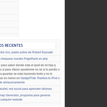
dre rico, padre pobre de Robert Kiyosaki
chequear nuestro PageRank en php
 para saber donde esta el ipod de mi hija q
o a paso xfavor ayudenme no se si lo perdio o
o a guardar se esta haciendo tonto y no lo
sar es nuevo en
GadgetTrak: Rastrea tu iPod o
 de almacenamiento
uizlet, red social para aprender idiomas
map Generator, programa para generar
cualquier website