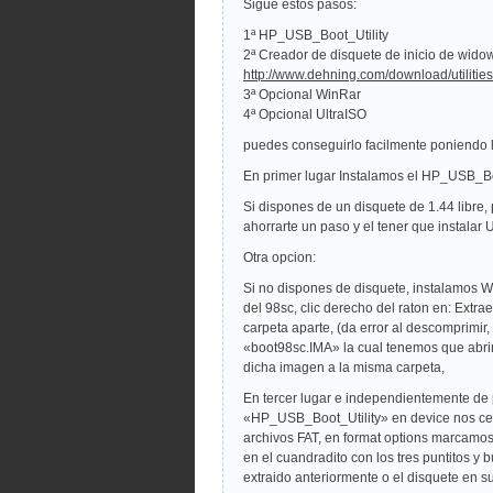
Sigue estos pasos:
1ª HP_USB_Boot_Utility
2ª Creador de disquete de inicio de wido
http://www.dehning.com/download/utilitie
3ª Opcional WinRar
4ª Opcional UltraISO
puedes conseguirlo facilmente poniendo
En primer lugar Instalamos el HP_USB_Boo
Si dispones de un disquete de 1.44 libre,
ahorrarte un paso y el tener que instalar 
Otra opcion:
Si no dispones de disquete, instalamos Wi
del 98sc, clic derecho del raton en: Extr
carpeta aparte, (da error al descomprimi
«boot98sc.IMA» la cual tenemos que abrir c
dicha imagen a la misma carpeta,
En tercer lugar e independientemente de 
«HP_USB_Boot_Utility» en device nos cer
archivos FAT, en format options marcamos
en el cuandradito con los tres puntitos 
extraido anteriormente o el disquete en su 