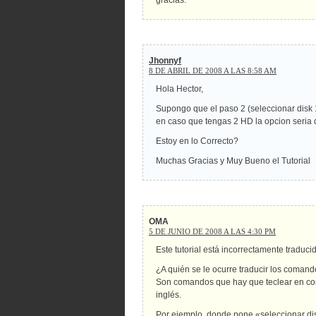
gracias.
Jhonnyf
8 DE ABRIL DE 2008 A LAS 8:58 AM
Hola Hector,
Supongo que el paso 2 (seleccionar disk 1 
en caso que tengas 2 HD la opcion seria 
Estoy en lo Correcto?
Muchas Gracias y Muy Bueno el Tutorial
OMA
5 DE JUNIO DE 2008 A LAS 4:30 PM
Este tutorial está incorrectamente traduci
¿A quién se le ocurre traducir los coma
Son comandos que hay que teclear en cons
inglés.
Por ejemplo, donde pone «seleccionar di