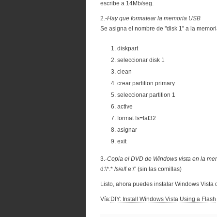
escribe a 14Mb/seg.
2.-
Hay que formatear la memoria USB
Se asigna el nombre de "disk 1" a la memor
diskpart
seleccionar disk 1
clean
crear partition primary
seleccionar partition 1
active
format fs=fat32
asignar
exit
3.-
Copia el DVD de Windows vista en la m
d:\*.* /s/e/f e:\" (sin las comillas)
Listo, ahora puedes instalar Windows Vista
Vía:
DIY: Install Windows Vista Using a Flash