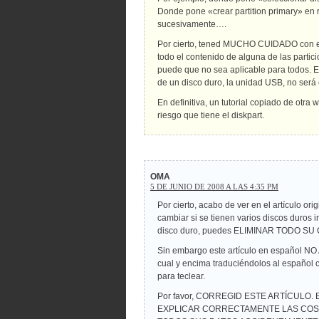
Donde pone «crear partition primary» e
sucesivamente….
Por cierto, tened MUCHO CUIDADO con el d
todo el contenido de alguna de las parti
puede que no sea aplicable para todos. Es
de un disco duro, la unidad USB, no será e
En definitiva, un tutorial copiado de otra
riesgo que tiene el diskpart.
OMA
5 DE JUNIO DE 2008 A LAS 4:35 PM
Por cierto, acabo de ver en el artículo or
cambiar si se tienen varios discos duros 
disco duro, puedes ELIMINAR TODO S
Sin embargo este artículo en español NO 
cual y encima traduciéndolos al español
para teclear.
Por favor, CORREGID ESTE ARTÍCULO
EXPLICAR CORRECTAMENTE LAS COSA