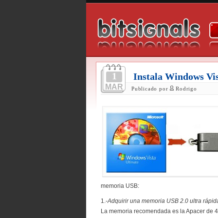
1
Instala Windows Vi
MAR
Publicado por
Rodrigo
memoria USB:
1.-
Adquirir una memoria USB 2.0 ultra rápid
La memoria recomendada es la Apacer de 