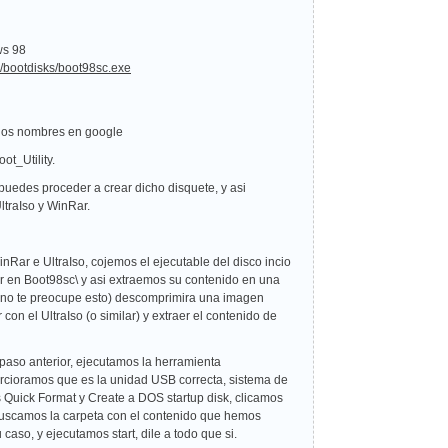
ws 98
s/bootdisks/boot98sc.exe
 los nombres en google
t_Utility.
 puedes proceder a crear dicho disquete, y asi
UltraIso y WinRar.
nRar e UltraIso, cojemos el ejecutable del disco incio
aer en Boot98sc\ y asi extraemos su contenido en una
r, no te preocupe esto) descomprimira una imagen
on el UltraIso (o similar) y extraer el contenido de
paso anterior, ejecutamos la herramienta
cioramos que es la unidad USB correcta, sistema de
 Quick Format y Create a DOS startup disk, clicamos
y buscamos la carpeta con el contenido que hemos
caso, y ejecutamos start, dile a todo que si.