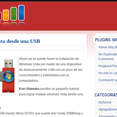
sta desde una USB
Admin Msg 
No Duplicate
Ahora ya se puede hacer la instalación de
Comments
Windows Vista por medio de una dispositivo
PingbackTri
de almacanamiento USB con un poco de tus
No Ads in La
conocimientos y habilidades con la
CommentCo
computadora.
Kurt Shintaku
escribe un pequeño tutorial
para lograr instalar windows Vista desde una
AdSense
a
Agregadores
4GB Handy Steno HT203 que puede leer hasta 25MB/seg y
Alojamiento 