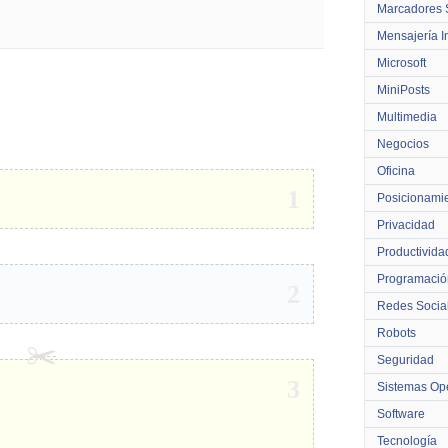
Marcadores 
Mensajería I
Microsoft
MiniPosts
Multimedia
Negocios
Oficina
1
Posicionami
Privacidad
Productivida
Programació
2
Redes Socia
Robots
Seguridad
3
Sistemas Ope
Software
Tecnología