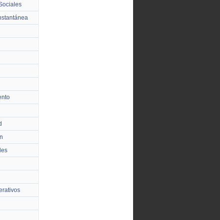
Sociales
nstantánea
ento
d
n
les
rativos