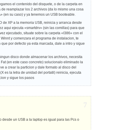
egamos el contenido del disquete, o de la carpeta en
ga de reamplazar los 2 archivos (da lo mismo una cosa
A» (en su caso) y ya tenemos un USB booteable.
D de XP a la memoria USB, reinicia y arranca desde
ez aqui ejecuta «smartdrv» (sin las comillas) para que
vez ejecutado, situate sobre la carpeta «I386» con el
Winnt y comenzara el programa de instalacion, te
on que por defecto ya esta marcada, dale a intro y sigue
ngun disco donde almacenar los archivos, necesita
at (en este caso concreto) solucionalo eliminado la
e a crear la particion y dale formato al disco del
X es la letra de unidad del portatil) reinicia, ejecuta
cion y sigue los pasos
7
xp desde un USB a la laptop es igual para las Pcs o