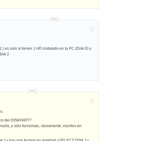
8
) es solo si tienes 1 HD instalado en tu PC (Disk 0) y
disk 2
9
do.
ndos del DISKPART?
ola, y sólo funcionan, obviamente, escritos en
sk 1» hay que teclear en realidad «SELECT DISK 1».