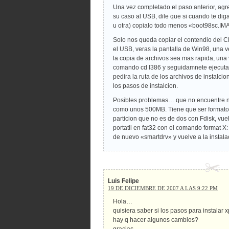
Una vez completado el paso anterior, agr
su caso al USB, dile que si cuando te di
u otra) copialo todo menos «boot98sc.IM
Solo nos queda copiar el contendio del C
el USB, veras la pantalla de Win98, una v
la copia de archivos sea mas rapida, una 
comando cd I386 y seguidamnete ejecuta 
pedira la ruta de los archivos de instalci
los pasos de instalcion.
Posibles problemas… que no encuentre ni
como unos 500MB. Tiene que ser formato F
particion que no es de dos con Fdisk, vuelv
portatil en fat32 con el comando format X: (
de nuevo «smartdrv» y vuelve a la instala
Luis Felipe
19 DE DICIEMBRE DE 2007 A LAS 9:22 PM
Hola…
quisiera saber si los pasos para instalar 
hay q hacer algunos cambios?