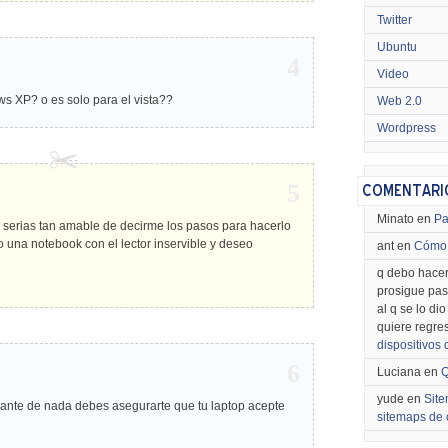
Twitter
Ubuntu
4
Video
ws XP? o es solo para el vista??
Web 2.0
Wordpress
5
Minato en
Pa
 serias tan amable de decirme los pasos para hacerlo
una notebook con el lector inservible y deseo
ant en
Cómo 
q debo hacer
prosigue pas
al q se lo di
quiere regre
dispositivos
6
Luciana en
Q
yude en
Site
 ante de nada debes asegurarte que tu laptop acepte
sitemaps de 