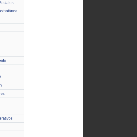
Sociales
nstantánea
ento
d
n
les
rativos