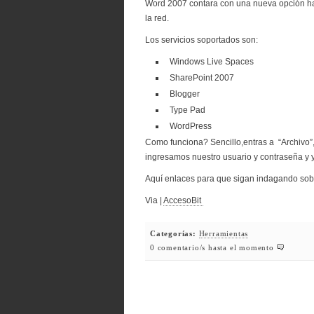
Word 2007 contara con una nueva opción ha
la red.
Los servicios soportados son:
Windows Live Spaces
SharePoint 2007
Blogger
Type Pad
WordPress
Como funciona? Sencillo,entras a “Archivo”,
ingresamos nuestro usuario y contraseña y 
Aquí enlaces para que sigan indagando sobr
Via |
AccesoBit
Categorías:
Herramientas
0 comentario/s hasta el momento