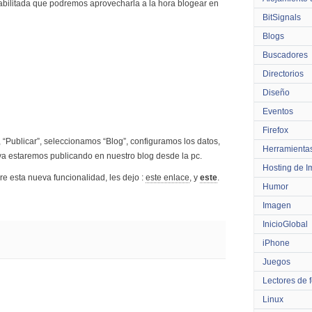
bilitada que podremos aprovecharla a la hora blogear en
BitSignals
Blogs
Buscadores
Directorios
Diseño
Eventos
Firefox
 “Publicar”, seleccionamos “Blog”, configuramos los datos,
Herramienta
ya estaremos publicando en nuestro blog desde la pc.
Hosting de 
e esta nueva funcionalidad, les dejo :
este enlace
, y
este
.
Humor
Imagen
InicioGlobal
iPhone
Juegos
Lectores de 
Linux