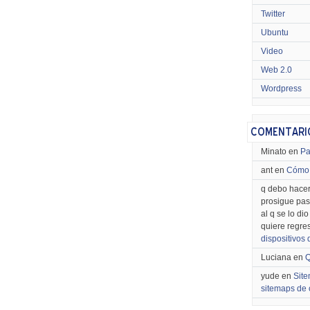
Twitter
Ubuntu
Video
Web 2.0
Wordpress
Minato en
Pa
ant en
Cómo 
q debo hacer
prosigue pas
al q se lo di
quiere regre
dispositivos
Luciana en
Q
yude en
Site
sitemaps de 