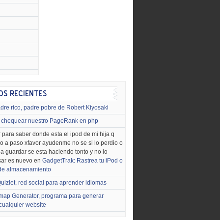
dre rico, padre pobre de Robert Kiyosaki
chequear nuestro PageRank en php
 para saber donde esta el ipod de mi hija q
o a paso xfavor ayudenme no se si lo perdio o
o a guardar se esta haciendo tonto y no lo
sar es nuevo en
GadgetTrak: Rastrea tu iPod o
 de almacenamiento
uizlet, red social para aprender idiomas
map Generator, programa para generar
cualquier website