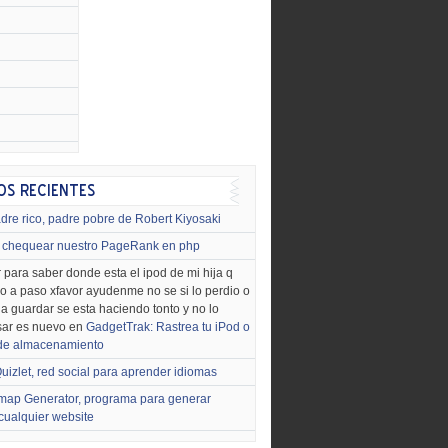
dre rico, padre pobre de Robert Kiyosaki
chequear nuestro PageRank en php
 para saber donde esta el ipod de mi hija q
o a paso xfavor ayudenme no se si lo perdio o
o a guardar se esta haciendo tonto y no lo
sar es nuevo en
GadgetTrak: Rastrea tu iPod o
 de almacenamiento
uizlet, red social para aprender idiomas
map Generator, programa para generar
cualquier website