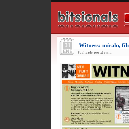
31
Witness: míralo, fí
ENE
Publicado por
emili