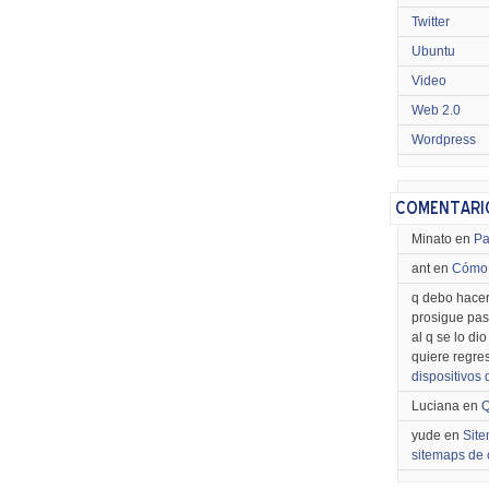
Twitter
Ubuntu
Video
Web 2.0
Wordpress
Minato en
Pa
ant en
Cómo 
q debo hacer
prosigue pas
al q se lo di
quiere regre
dispositivos
Luciana en
Q
yude en
Site
sitemaps de 