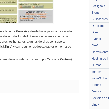
BitSignals
Blogs
Buscadores
Directorios
uera líder de
Genesis
y desde hace ya años destacado
Diseño
ra alojar todo tipo de información reciente acerca de
Eventos
 derechos humanos, algunas de ellas con soporte
Firefox
ickTime
) y con resúmenes descargables en forma de
Herramienta
Hosting de 
 de periodismo ciudadano creado por
Yahoo!
y
Reuters
)
Humor
Imagen
InicioGlobal
iPhone
Juegos
Lectores de 
Linux