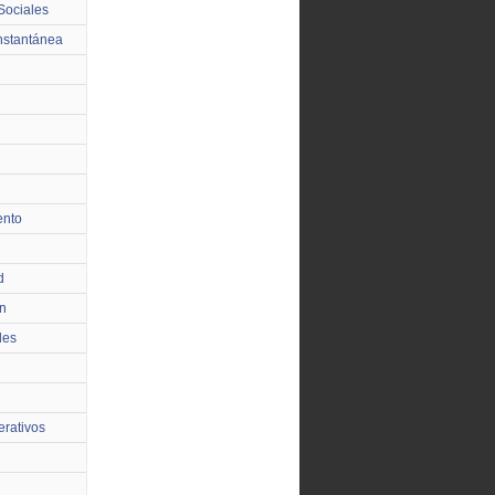
Sociales
nstantánea
ento
d
n
les
rativos