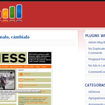
lmalo, cámbialo
Admin Msg 
No Duplicate
Comments
PingbackTri
No Ads in La
CommentCo
AdSense
Agregadores
Alojamiento 