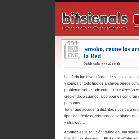
20
emoko, reúne los ar
la Red
ENE
Publicado por
emili
La oferta tan diversificada de sitios sociales
y compartir todo tipo de archivos puede conv
problema, sobre todo cuando tu colección e
creciendo, o cuando la compartes con gran 
personas.
Tener que acceder a distintos sitios para enc
tipos de archivos, rebuscar comentarios qu
y otra web…
emokoo
es la solución: reúne en una sola di
Por ahora sólo soporta
Flickr
y
YouTube
, pe