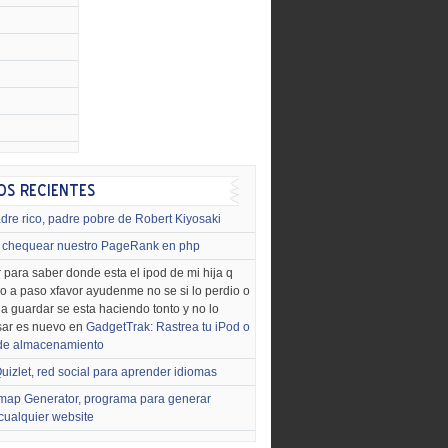
dre rico, padre pobre de Robert Kiyosaki
chequear nuestro PageRank en php
 para saber donde esta el ipod de mi hija q
o a paso xfavor ayudenme no se si lo perdio o
o a guardar se esta haciendo tonto y no lo
sar es nuevo en
GadgetTrak: Rastrea tu iPod o
 de almacenamiento
uizlet, red social para aprender idiomas
map Generator, programa para generar
cualquier website