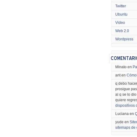
Twitter
Ubuntu
Video
Web 2.0
Wordpress
Minato en
Pa
ant en
Cómo 
q debo hacer
prosigue pas
al q se lo di
quiere regre
dispositivos
Luciana en
Q
yude en
Site
sitemaps de 