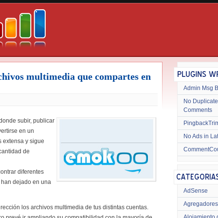
chivos multimedia que compartes en
Admin Msg 
No Duplicate
Comments
 donde subir, publicar
PingbackTri
ertirse en un
No Ads in La
s extensa y sigue
CommentCo
cantidad de
ontrar diferentes
e han dejado en una
AdSense
Agregadores
rección los archivos multimedia de tus distintas cuentas.
Alojamiento 
ro prevé ir ampliando su compatibilidad con la mayoría de