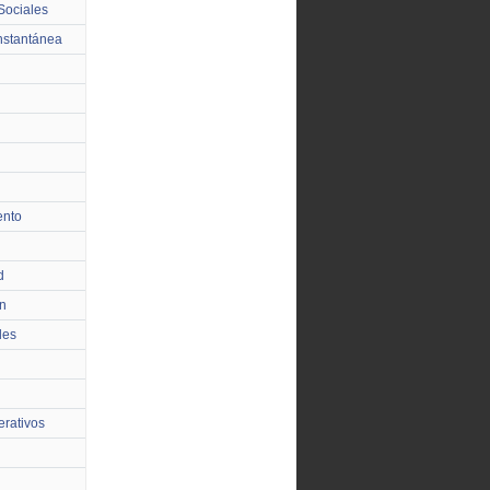
Sociales
nstantánea
ento
d
n
les
rativos