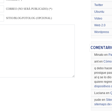
Twitter
CORREO (NO SERÁ PUBLICADO) (*)
Ubuntu
SITIO/BLOG/FOTOLOG (OPCIONAL)
Video
Web 2.0
Wordpress
Minato en
Pa
ant en
Cómo 
q debo hacer
prosigue pas
al q se lo di
quiere regre
dispositivos
Luciana en
Q
yude en
Site
sitemaps de 