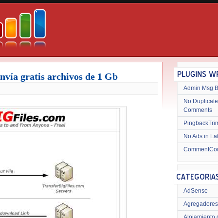
envía gratis archivos de 1 Gb
Admin Msg 
No Duplicate
Comments
PingbackTri
No Ads in La
CommentCo
AdSense
Agregadores
Alojamiento 