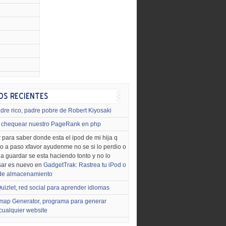
dre rico, padre pobre de Robert Kiyosaki
chequear nuestro PageRank en php
 para saber donde esta el ipod de mi hija q
o a paso xfavor ayudenme no se si lo perdio o
o a guardar se esta haciendo tonto y no lo
sar es nuevo en
GadgetTrak: Rastrea tu iPod o
 de almacenamiento
uizlet, red social para aprender idiomas
map Generator, programa para generar
cualquier website