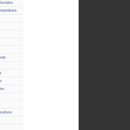
Sociales
nstantánea
ento
d
n
les
rativos