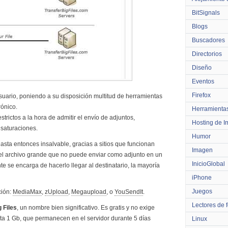
BitSignals
Blogs
Buscadores
Directorios
Diseño
Eventos
Firefox
uario, poniendo a su disposición multitud de herramientas
rónico.
Herramienta
trictos a la hora de admitir el envío de adjuntos,
Hosting de 
 saturaciones.
Humor
sta entonces insalvable, gracias a sitios que funcionan
Imagen
el archivo grande que no puede enviar como adjunto en un
InicioGlobal
te se encarga de hacerlo llegar al destinatario, la mayoría
iPhone
Juegos
ción:
MediaMax
,
zUpload
,
Megaupload
, o
YouSendIt
.
Lectores de 
 Files
, un nombre bien significativo. Es gratis y no exige
asta 1 Gb, que permanecen en el servidor durante 5 días
Linux