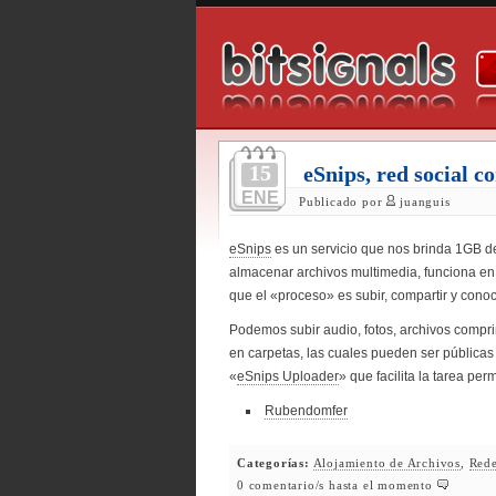
15
eSnips, red social c
ENE
Publicado por
juanguis
eSnips
es un servicio que nos brinda 1GB 
almacenar archivos multimedia, funciona en 
que el «proceso» es subir, compartir y conoc
Podemos subir audio, fotos, archivos compri
en carpetas, las cuales pueden ser públicas
«
eSnips Uploader
» que facilita la tarea per
Rubendomfer
Categorías:
Alojamiento de Archivos
,
Rede
0 comentario/s hasta el momento