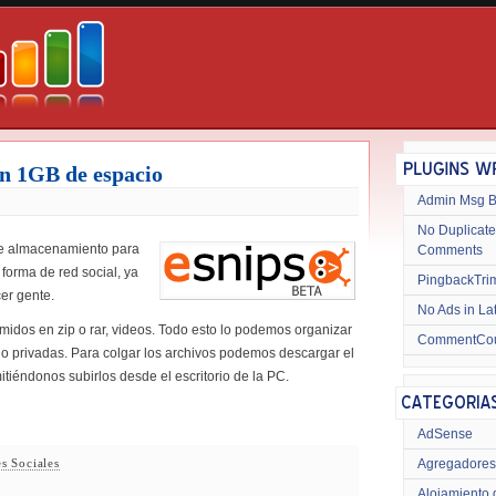
on 1GB de espacio
Admin Msg 
No Duplicate
de almacenamiento para
Comments
forma de red social, ya
PingbackTri
er gente.
No Ads in La
midos en zip o rar, videos. Todo esto lo podemos organizar
CommentCo
 o privadas. Para colgar los archivos podemos descargar el
mitiéndonos subirlos desde el escritorio de la PC.
AdSense
Agregadores
s Sociales
Alojamiento 