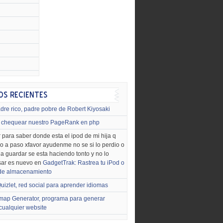
dre rico, padre pobre de Robert Kiyosaki
chequear nuestro PageRank en php
 para saber donde esta el ipod de mi hija q
o a paso xfavor ayudenme no se si lo perdio o
o a guardar se esta haciendo tonto y no lo
sar es nuevo en
GadgetTrak: Rastrea tu iPod o
 de almacenamiento
uizlet, red social para aprender idiomas
map Generator, programa para generar
cualquier website