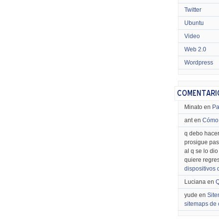
Twitter
Ubuntu
Video
Web 2.0
Wordpress
Minato en
Pa
ant en
Cómo 
q debo hacer
prosigue pas
al q se lo di
quiere regre
dispositivos
Luciana en
Q
yude en
Site
sitemaps de 