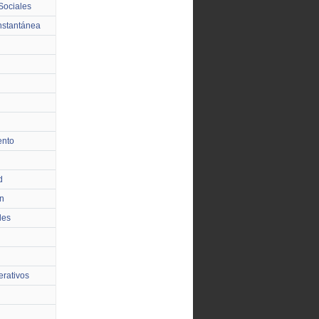
Sociales
nstantánea
ento
d
n
les
rativos