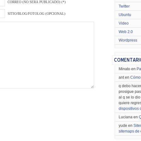
CORREO (NO SERÁ PUBLICADO) (*)
Twitter
SITIO/BLOG/FOTOLOG (OPCIONAL)
Ubuntu
Video
Web 2.0
Wordpress
Minato en
Pa
ant en
Cómo 
q debo hacer
prosigue pas
al q se lo di
quiere regre
dispositivos
Luciana en
Q
yude en
Site
sitemaps de 