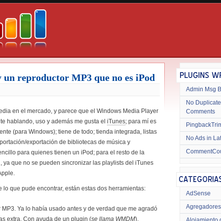
y un reproductor MP3 que no es iPod
Admin Msg 
No Duplicate
edia en el mercado, y parece que el Windows Media Player
Comments
te hablando, uso y además me gusta el
iTunes
; para mí es
PingbackTri
nte (para Windows); tiene de todo; tienda integrada, listas
No Ads in La
portación/exportación de bibliotecas de música y
CommentCo
ncillo para quienes tienen un iPod; para el resto de la
 ya que no se pueden sincronizar las playlists del iTunes
Apple.
de lo que pude encontrar, están estas dos herramientas:
AdSense
Agregadores
or MP3. Ya lo había usado antes y de verdad que me agradó
as extra. Con ayuda de un
plugin
(
se llama WMDM
),
Alojamiento 