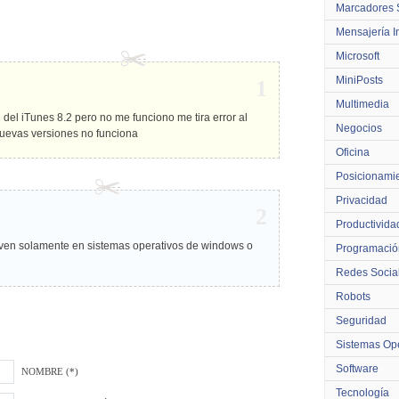
Marcadores 
Mensajería I
Microsoft
MiniPosts
1
Multimedia
del iTunes 8.2 pero no me funciono me tira error al
Negocios
nuevas versiones no funciona
Oficina
Posicionami
Privacidad
2
Productivida
irven solamente en sistemas operativos de windows o
Programació
Redes Socia
Robots
Seguridad
Sistemas Ope
Software
NOMBRE (*)
Tecnología