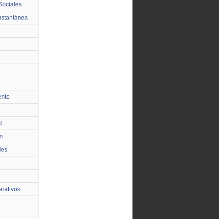
Sociales
nstantánea
ento
d
n
les
rativos