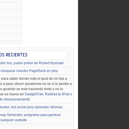
dre rico, padre pobre de Robert Kiyosaki
chequear nuestro PageRank en php
 para saber donde esta el ipod de mi hija q
o a paso xfavor ayudenme no se si lo perdio o
o a guardar se esta haciendo tonto y no lo
sar es nuevo en
GadgetTrak: Rastrea tu iPod o
 de almacenamiento
uizlet, red social para aprender idiomas
map Generator, programa para generar
cualquier website