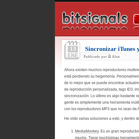
13
Sincronizar iTunes 
ENE
Publicado por
Alan
Ahora existen muchos reproductores multim
está perdiendo su hegemonía. Personalmen
de lo mejor que se puede encontrar actualme
de reproducción personalizada, tags ID3, im
sincronización. Lo último es algo bastante se
gente es simplemente una herramienta inútil,
con los reproductores MP3 que no sean de 
He visto varias soluciones a esto, y dentro 
MediaMonkey
. Es un gran reproduct
mucho. Tiene muchísimas herramient