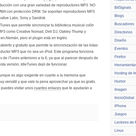
roducción con una gran variedad de reproductores MP3. NO
BitSignals
s WMA con protección DRM. Se soportan reproductores MP3
Blogs
ative Labs, Sony y Sandisk.
Buscadores
 iTunes que permite sincronizar tu biblioteca musical co0n
 MP3 como Creative Nomad, Dell DJ, Oakley Thump y
Directorios
 en Alemán, pero el plugin está en Inglés.
Diseño
bierto y gratuito que permite la sincronización de las listas
Eventos
oductor MP3 que no sea un iPod. Este programa funciona
Firefox
s de iTunes anteriores a la 6, ya que al parecer después de
sta versión, IdleTunes dejó de funcionar.
Herramienta
Hosting de 
 aunque es algo exigente en cuanto a la memoria que
Humor
uy versátil y que vale la pena aprovechar ya que es gratis.
 puedes visitar unos
cuantos
enlaces
que te ayudarán a
Imagen
InicioGlobal
iPhone
Juegos
Lectores de 
Linux