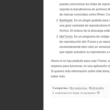
puedes sincronizar tus listas de rep
soporta la transferencia de archivo
de marcas conocidas como iRiver, Cre
BadApple
. Es un plugin gratuito para
una gran variedad de reproductores
Archos. El enlace de la descarga está
IdleTunes
. Es un programa de código a
de reproducción del iTunes y un repr
excelentemente bien sólo en versione
que Apple actualizó su reproductor a e
Ahora si no hay pretexto para usar iTunes;
requiere para funcionar, es una aplicación m
Si quieres más información sobre éste tema,
saber más.
Categorías:
Herramientas
,
Multimedia
2 comentario/s hasta el momento