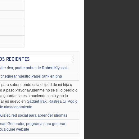
dre rico, padre pobre de Robert Kiyosaki
chequear nuestro PageRank en php
 para saber donde esta el ipod de mi hija q
o a paso xfavor ayudenme no se si lo perdio o
o a guardar se esta haciendo tonto y no lo
sar es nuevo en
GadgetTrak: Rastrea tu iPod o
 de almacenamiento
uizlet, red social para aprender idiomas
map Generator, programa para generar
cualquier website