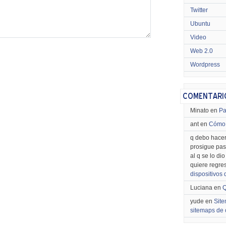
Twitter
Ubuntu
Video
Web 2.0
Wordpress
Minato en
Pa
ant en
Cómo 
q debo hacer
prosigue pas
al q se lo di
quiere regre
dispositivos
Luciana en
Q
yude en
Site
sitemaps de 