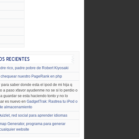
dre rico, padre pobre de Robert Kiyosaki
chequear nuestro PageRank en php
 para saber donde esta el ipod de mi hija q
o a paso xfavor ayudenme no se si lo perdio o
o a guardar se esta haciendo tonto y no lo
sar es nuevo en
GadgetTrak: Rastrea tu iPod o
 de almacenamiento
uizlet, red social para aprender idiomas
map Generator, programa para generar
cualquier website