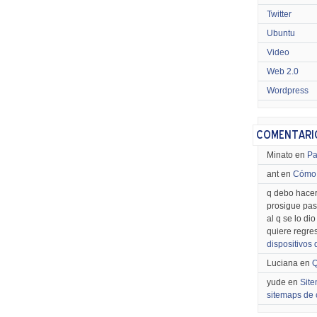
Twitter
Ubuntu
Video
Web 2.0
Wordpress
Minato en
Pa
ant en
Cómo 
q debo hacer
prosigue pas
al q se lo di
quiere regre
dispositivos
Luciana en
Q
yude en
Site
sitemaps de 