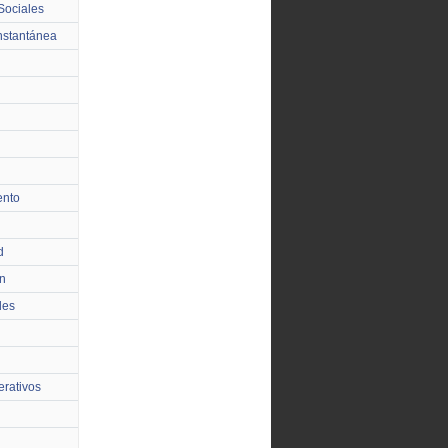
Sociales
nstantánea
ento
d
n
les
rativos