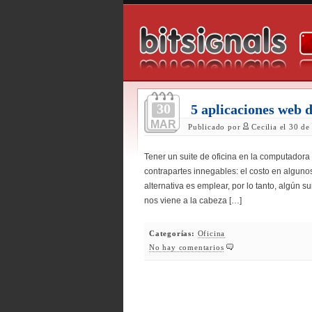
30
5 aplicaciones web d
MAR
Publicado por
Cecilia el 30 d
Tener un suite de oficina en la computadora 
contrapartes innegables: el costo en algun
alternativa es emplear, por lo tanto, algún s
nos viene a la cabeza […]
Categorías:
Oficina
No hay comentarios