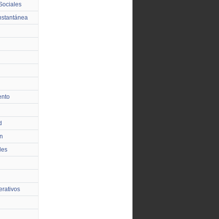
Sociales
nstantánea
ento
d
n
les
rativos