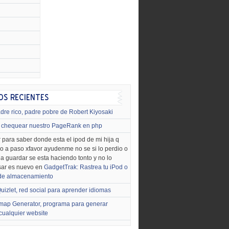
dre rico, padre pobre de Robert Kiyosaki
chequear nuestro PageRank en php
 para saber donde esta el ipod de mi hija q
o a paso xfavor ayudenme no se si lo perdio o
o a guardar se esta haciendo tonto y no lo
sar es nuevo en
GadgetTrak: Rastrea tu iPod o
 de almacenamiento
uizlet, red social para aprender idiomas
map Generator, programa para generar
cualquier website