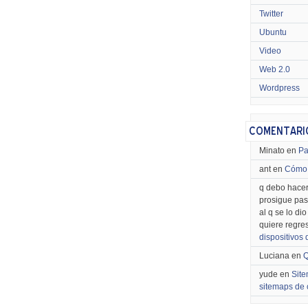
Twitter
Ubuntu
Video
Web 2.0
Wordpress
Minato en
Pa
ant en
Cómo 
q debo hacer
prosigue pas
al q se lo di
quiere regre
dispositivos
Luciana en
Q
yude en
Site
sitemaps de 