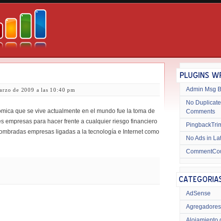
Admin Msg 
arzo de 2009 a las 10:40 pm
No Duplicate
nómica que se vive actualmente en el mundo fue la toma de
Comments
s empresas para hacer frente a cualquier riesgo financiero
PingbackTri
ombradas empresas ligadas a la tecnología e Internet como
No Ads in La
CommentCo
AdSense
Agregadores
Alojamiento 