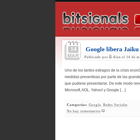
14
Google libera Jaiku
MAR
Publicado por
Alan el 14 de m
Uno de los tantos estragos de la crisis eco
medidas preventivas por parte de las grande
que pudiese presentarse. De este modo ren
Microsoft, AOL, Yahoo! y Google […]
Categorías:
Google
,
Redes Sociales
No hay comentarios